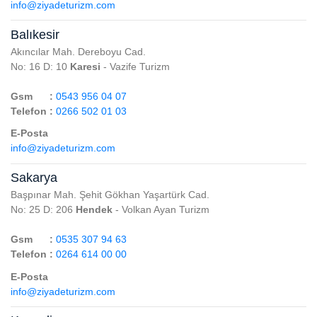
info@ziyadeturizm.com
Balıkesir
Akıncılar Mah. Dereboyu Cad.
No: 16 D: 10
Karesi
- Vazife Turizm
Gsm :
0543 956 04 07
Telefon :
0266 502 01 03
E-Posta
info@ziyadeturizm.com
Sakarya
Başpınar Mah. Şehit Gökhan Yaşartürk Cad.
No: 25 D: 206
Hendek
- Volkan Ayan Turizm
Gsm :
0535 307 94 63
Telefon :
0264 614 00 00
E-Posta
info@ziyadeturizm.com