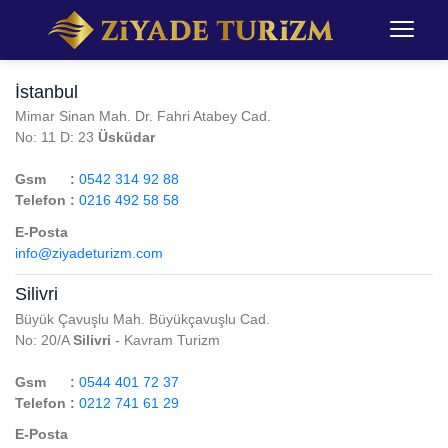
İstanbul
Mimar Sinan Mah. Dr. Fahri Atabey Cad.
No: 11 D: 23
Üsküdar
Gsm :
0542 314 92 88
Telefon :
0216 492 58 58
E-Posta
info@ziyadeturizm.com
Silivri
Büyük Çavuşlu Mah. Büyükçavuşlu Cad.
No: 20/A
Silivri
- Kavram Turizm
Gsm :
0544 401 72 37
Telefon :
0212 741 61 29
E-Posta